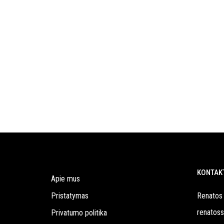
GAUTI 10% NUOLAIDĄ
KONTAK
Apie mus
Pristatymas
Renatos 
renatos
Privatumo politika