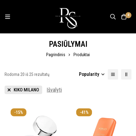
0
PASIŪLYMAI
Pagrindinis
Produktai
Popularity
Rodoma 20 iš 25 rezultatų
Išvalyti
KIKO MILANO
-15%
-41%