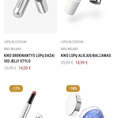
LŪPŲ BLIZGESIAI
LŪPŲ BLIZGESIAI
KIKO MILANO
KIKO MILANO
KIKO DRĖKINANTYS LŪPŲ DAŽAI
KIKO LŪPŲ ALIEJUS/BALZAMAS
503 JELLY STYLO
25,00
€
14,99
€
15,99
€
14,00
€
-17%
-18%