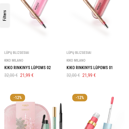
UŽSAKYMUI!
Filters
Prenumeruok naujienlaiškį ir gauk nuolaidą!
LŪPŲ BLIZGESIAI
LŪPŲ BLIZGESIAI
Sutinku gauti naujienas ir spec.
KIKO MILANO
KIKO MILANO
pasiūlymus el. paštu
KIKO RINKINYS LŪPOMS 02
KIKO RINKINYS LŪPOMS 01
32,00
€
21,99
€
32,00
€
21,99
€
Sutinku, kad mano asmens duomenys būtų
tvarkomi pagal
Renatos Studijos privatumo
politiką.
-12%
-12%
Daugiau informacijos apie tai, kaip tvarkome jūsų duomenis
rinkodaros komunikacijai, rasite mūsų
Privatumo politikoje.
GAUTI 10% NUOLAIDĄ