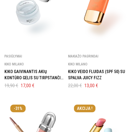
PASIŪLYMAI
MAKIAŽO PAGRINDAI
KIKO MILANO
KIKO MILANO
KIKO GAIVINANTIS AKIŲ
KIKO VEIDO FLUIDAS (SPF 50) SU
KONTŪRO GELIS SU TIRPSTANČIO
SPALVA JUICY FIZZ
LEDO EFEKTU
19,90
€
17,00
€
22,00
€
13,00
€
-31%
AKCIJA !