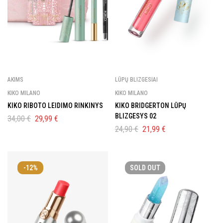
AKIMS
LŪPŲ BLIZGESIAI
KIKO MILANO
KIKO MILANO
KIKO RIBOTO LEIDIMO RINKINYS
KIKO BRIDGERTON LŪPŲ
BLIZGESYS 02
34,00
€
29,99
€
24,90
€
21,99
€
-12%
SOLD
OUT