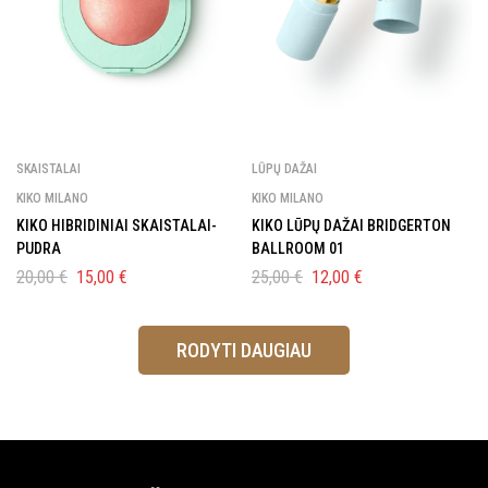
SKAISTALAI
LŪPŲ DAŽAI
KIKO MILANO
KIKO MILANO
KIKO HIBRIDINIAI SKAISTALAI-
KIKO LŪPŲ DAŽAI BRIDGERTON
PUDRA
BALLROOM 01
20,00
€
15,00
€
25,00
€
12,00
€
RODYTI DAUGIAU