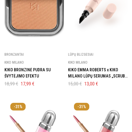
BRONZANTAI
LŪPŲ BLIZGESIAI
KIKO MILANO
KIKO MILANO
KIKO BRONZINĖ PUDRA SU
KIKO EMMA ROBERTS x KIKO
ŠVYTĖJIMO EFEKTU
MILANO LŪPŲ SERUMAS „SCRUB -
A -LICIOUS “
18,99
€
17,99
€
15,00
€
13,00
€
-31%
-31%
GAUK 10% NUOLAIDĄ
PIRMAM