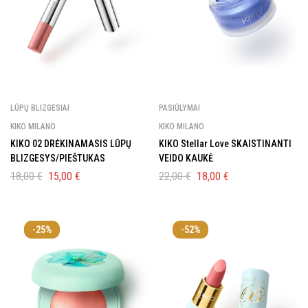
LŪPŲ BLIZGESIAI
PASIŪLYMAI
KIKO MILANO
KIKO MILANO
KIKO 02 DRĖKINAMASIS LŪPŲ
KIKO Stellar Love SKAISTINANTI
BLIZGESYS/PIEŠTUKAS
VEIDO KAUKĖ
18,00
€
15,00
€
22,00
€
18,00
€
-25%
-52%