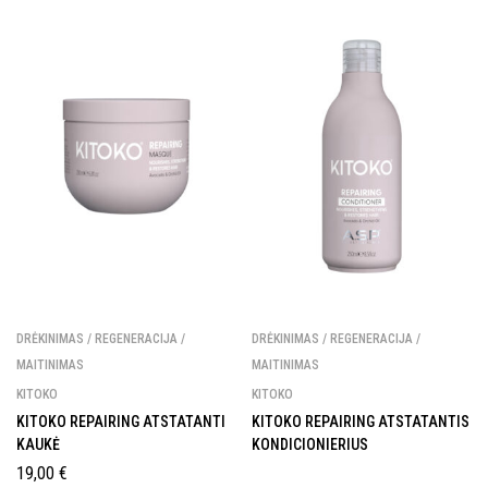
Sutinku gauti naujienas ir spec.
pasiūlymus el. paštu
Sutinku, kad mano asmens duomenys būtų
tvarkomi pagal
Renatos Studijos privatumo
politiką.
Daugiau informacijos apie tai, kaip tvarkome jūsų duomenis
rinkodaros komunikacijai, rasite mūsų
Privatumo politikoje.
GAUTI 10% NUOLAIDĄ
DRĖKINIMAS / REGENERACIJA /
DRĖKINIMAS / REGENERACIJA /
MAITINIMAS
MAITINIMAS
KITOKO
KITOKO
KITOKO REPAIRING ATSTATANTI
KITOKO REPAIRING ATSTATANTIS
KAUKĖ
KONDICIONIERIUS
19,00
€