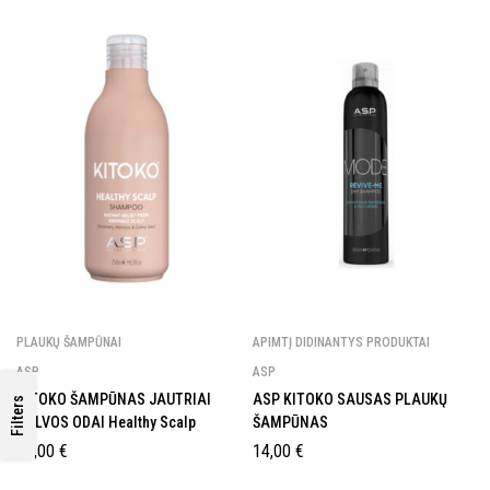
GAUK 10% NUOLAIDĄ
PIRMAM
PLAUKŲ ŠAMPŪNAI
APIMTĮ DIDINANTYS PRODUKTAI
UŽSAKYMUI!
ASP
ASP
KITOKO ŠAMPŪNAS JAUTRIAI
ASP KITOKO SAUSAS PLAUKŲ
Filters
GALVOS ODAI Healthy Scalp
ŠAMPŪNAS
Prenumeruok naujienlaiškį ir gauk nuolaidą!
19,00
€
14,00
€