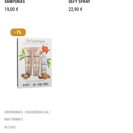
ŠAMPŪNAS
DEFY SPRAY
19,00
€
22,90
€
-7%
DRĖKINIMAS / REGENERACIJA /
MAITINIMAS
KITOKO