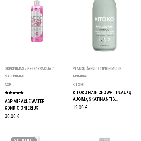
DRĖKINIMAS / REGENERACIJA /
PLAUKŲ ŠAKNŲ STIPRINIMUI IR
MAITINIMAS
APIMČIAI
ASP
KITOKO
KITOKO HAIR GROWHT PLAUKŲ
AUGIMĄ SKATINANTIS
ASP MIRACLE WATER
ŠAMPŪNAS
19,00
€
KONDICIONIERIUS
30,00
€
SOLD
OUT