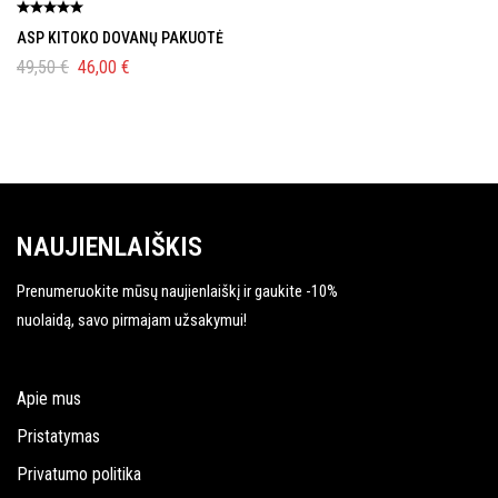
ASP KITOKO DOVANŲ PAKUOTĖ
49,50
€
46,00
€
NAUJIENLAIŠKIS
Prenumeruokite mūsų naujienlaiškį ir gaukite -10%
nuolaidą, savo pirmajam užsakymui!
Apie mus
Pristatymas
Privatumo politika