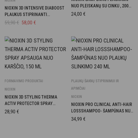
NIOXIN
NUO PLEISKANŲ SU CINKU , 200
NIOXIN 3D INTENSIVE DIABOOST
ML
24,00
€
PLAUKUS STIPRINANTI
PRIEMONĖ, 100 ML
59,90
€
58,00
€
FORMAVIMO PRODUKTAI
PLAUKŲ ŠAKNŲ STIPRINIMUI IR
APIMČIAI
NIOXIN
NIOXIN 3D STYLING THERMA
NIOXIN
ACTIV PROTECTOR SPRAY
NIOXIN PRO CLINICAL ANTI-HAIR
APSAUGA NUO KARŠČIO, 150 ML
LOSSSHAMPOO- ŠAMPŪNAS NUO
28,90
€
PLAUKŲ SLINKIMO 240 ML
34,99
€