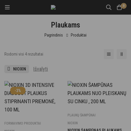
0
Plaukams
Pagrindinis
Produktai
Rodomi visi 4 rezultatai
Išvalyti
NIOXIN
-3%
PLAUKŲ ŠAMPŪNAI
NIOXIN
FORMAVIMO PRODUKTAI
NIOXIN ŠAMPŪNAS PLAUKAMS