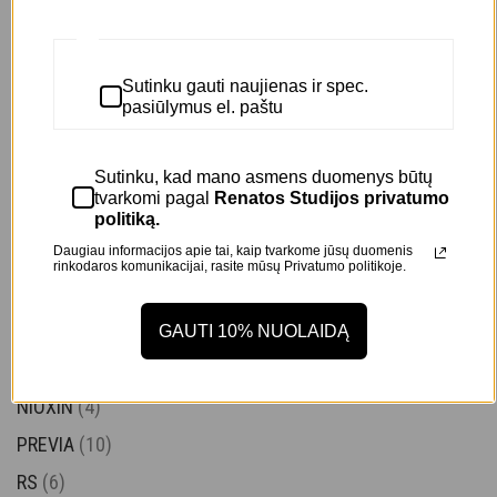
DERMALISCIO
(1)
EDELSTEIN
(1)
Sutinku gauti naujienas ir spec.
EMMEDICIOTTO
(12)
pasiūlymus el. paštu
EVIN COIFFURE
(1)
Sutinku, kad mano asmens duomenys būtų
FOUR REASONS
(6)
tvarkomi pagal
Renatos Studijos privatumo
Kadus
(2)
politiką.
Daugiau informacijos apie tai, kaip tvarkome jūsų duomenis
KIKO MILANO
(4)
rinkodaros komunikacijai, rasite mūsų
Privatumo politikoje.
KITOKO
(17)
MAAD
(2)
GAUTI 10% NUOLAIDĄ
MILK SHAKE
(16)
NIOXIN
(4)
PREVIA
(10)
RS
(6)