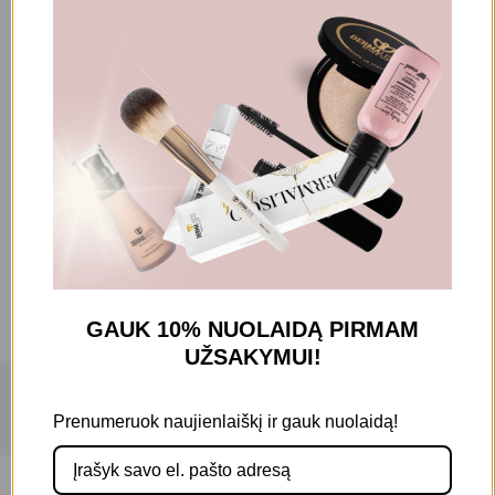
PASIŪLYMAI
Plaukams
Plaukų priauginimo meistrams
RINKINIAI
Veidui
Prekės ženklas
ALOXXI
(2)
ALTER EGO
(24)
GAUK 10% NUOLAIDĄ
PIRMAM
ASP
(10)
UŽSAKYMUI!
BAREX Italiana
(9)
Filters
BERGEL
(1)
Prenumeruok naujienlaiškį ir gauk nuolaidą!
CEHKO
(1)
COCOSOLIS
(1)