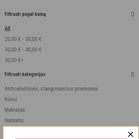
Filtruoti pagal kainą
All
–
20,00
€
30,00
€
–
30,00
€
40,00
€
50,00
€
+
Filtruoti kategorijas
Anticeliulitinės, stangrinančios priemonės
Kūnui
Makiažas
Namams
Nuo slinkimo