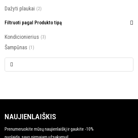
Dažyti plaukai
(2)
Filtruoti pagal Produkto tipą
Kondicionierius
(3)
Šampūnas
(1)
NAUJIENLAIŠKIS
Prenumeruokite mūsų naujienlaiškį ir gaukite -10%
nuolaidą, savo pirmajam užsakymui!