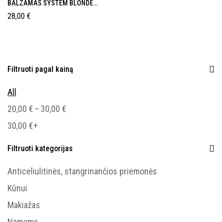
BALZAMAS SYSTEM BLONDE
ANTI-YELLOW /ANTI-ORANGE ,
28,00
€
275ml,
Filtruoti pagal kainą
All
–
20,00
€
30,00
€
30,00
€
+
Filtruoti kategorijas
Anticeliulitinės, stangrinančios priemonės
Kūnui
Makiažas
Namams