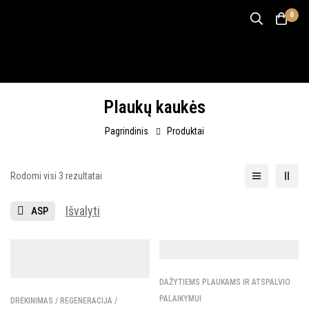
0
Plaukų kaukės
Pagrindinis
Produktai
Rodomi visi 3 rezultatai
Išvalyti
ASP
DAŽYTIEMS PLAUKAMS IR ATSPALVIO
PALAIKYMUI
DRĖKINIMAS / REGENERACIJA /