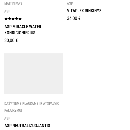
MAITINIMAS
ASP
VITAPLEX RINKINYS
ASP
34,00
€
ASP MIRACLE WATER
KONDICIONIERIUS
30,00
€
DAŽYTIEMS PLAUKAMS IR ATSPALVIO
PALAIKYMUI
ASP
ASP NEUTRALIZUOJANTIS