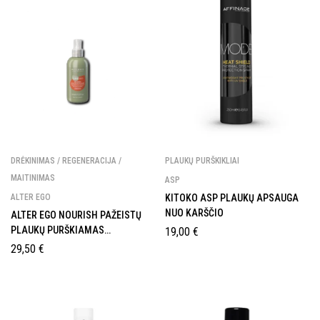
GAUTI 10% NUOLAIDĄ
DRĖKINIMAS / REGENERACIJA /
PLAUKŲ PURŠKIKLIAI
MAITINIMAS
ASP
ALTER EGO
KITOKO ASP PLAUKŲ APSAUGA
NUO KARŠČIO
ALTER EGO NOURISH PAŽEISTŲ
PLAUKŲ PURŠKIAMAS
19,00
€
KONDICIONIERIUS
29,50
€