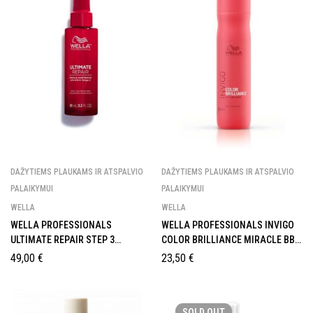
DAŽYTIEMS PLAUKAMS IR ATSPALVIO
DAŽYTIEMS PLAUKAMS IR ATSPALVIO
PALAIKYMUI
PALAIKYMUI
WELLA
WELLA
WELLA PROFESSIONALS
WELLA PROFESSIONALS INVIGO
ULTIMATE REPAIR STEP 3
COLOR BRILLIANCE MIRACLE BB
NENUPLAUNAMAS
SPRAY 150ML
49,00
€
23,50
€
ATKURIAMASIS PLAUKŲ
PURŠKIKLIS PAŽEISTIEMS
PLAUKAMS 90 SEK
SOLD
OUT