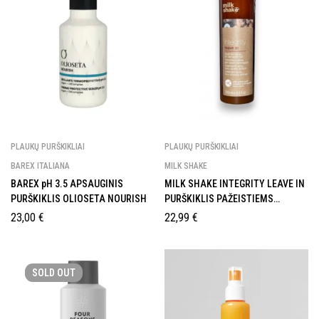
PLAUKŲ PURŠKIKLIAI
PLAUKŲ PURŠKIKLIAI
BAREX ITALIANA
MILK SHAKE
BAREX pH 3.5 APSAUGINIS
MILK SHAKE INTEGRITY LEAVE IN
PURŠKIKLIS OLIOSETA NOURISH
PURŠKIKLIS PAŽEISTIEMS
PLAUKAMS
23,00
€
22,99
€
SOLD
OUT