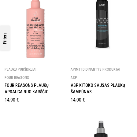
GAUK 10% NUOLAIDĄ
PIRMAM
UŽSAKYMUI!
Filters
Prenumeruok naujienlaiškį ir gauk nuolaidą!
PLAUKŲ PURŠKIKLIAI
APIMTĮ DIDINANTYS PRODUKTAI
FOUR REASONS
ASP
FOUR REASONS PLAUKŲ
ASP KITOKO SAUSAS PLAUKŲ
Sutinku gauti naujienas ir spec.
pasiūlymus el. paštu
APSAUGA NUO KARŠČIO
ŠAMPŪNAS
14,90
€
14,00
€
Sutinku, kad mano asmens duomenys būtų
tvarkomi pagal
Renatos Studijos privatumo
politiką.
Daugiau informacijos apie tai, kaip tvarkome jūsų duomenis
rinkodaros komunikacijai, rasite mūsų
Privatumo politikoje.