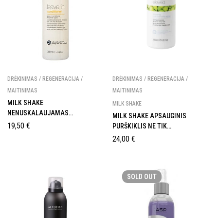
DRĖKINIMAS / REGENERACIJA /
DRĖKINIMAS / REGENERACIJA /
MAITINIMAS
MAITINIMAS
MILK SHAKE
MILK SHAKE
NENUSKALAUJAMAS
MILK SHAKE APSAUGINIS
KONDICIONIERIUS VISŲ TIPŲ
19,50
€
PURŠKIKLIS NE TIK
PLAUKAMS
GARBANOTIEMS PLAUKAMS
24,00
€
AMAZING ANTI-HUMIDITY SPRAY
SOLD
OUT