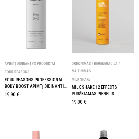
APIMTĮ DIDINANTYS PRODUKTAI
DRĖKINIMAS / REGENERACIJA /
MAITINIMAS
FOUR REASONS
FOUR REASONS PROFESSIONAL
MILK SHAKE
BODY BOOST APIMTĮ DIDINANTIS
MILK SHAKE 12 EFFECTS
PURŠKIKLIS
PURŠKIAMAS PIENELIS
19,90
€
PLAUKAMS
19,00
€