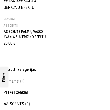
DEKORAS
AS SCENTS
AS SCENTS PALMIŲ VAŠKO
ŽVAKĖS SU ŠERKŠNO EFEKTU
20,00
€
Filtruoti kategorijas
Filters
Namams
(1)
Prekės ženklas
AS SCENTS
(1)