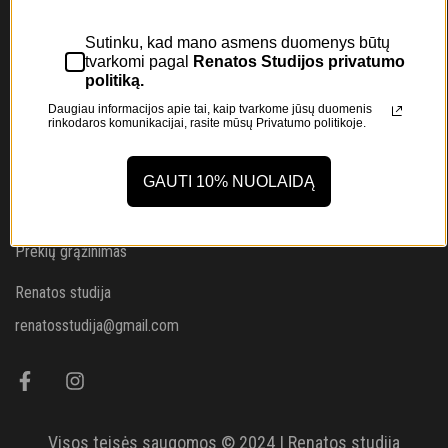
NAUJIENLAIŠKIS
Sutinku, kad mano asmens duomenys būtų
Prenumeruokite mūsų naujienlaiškį ir gaukite -10%
tvarkomi pagal
Renatos Studijos privatumo
nuolaidą, savo pirmajam užsakymui!
politiką.
Daugiau informacijos apie tai, kaip tvarkome jūsų duomenis
rinkodaros komunikacijai, rasite mūsų
Privatumo politikoje.
Apie mus
GAUTI 10% NUOLAIDĄ
Pristatymas
Privatumo politika
Prekių grąžinimas
Renatos studija
renatosstudija@gmail.com
Visos teisės saugomos © 2024 | Renatos studija