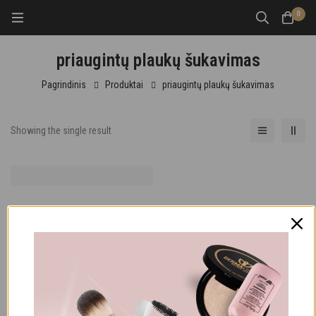
0
priaugintų plaukų šukavimas
Pagrindinis
Produktai
priaugintų plaukų šukavimas
Showing the single result
PRIAUGINTIEMS PLAUKAMS
RS
RS VIDUTINIS ŠEPETYS
15,00
€