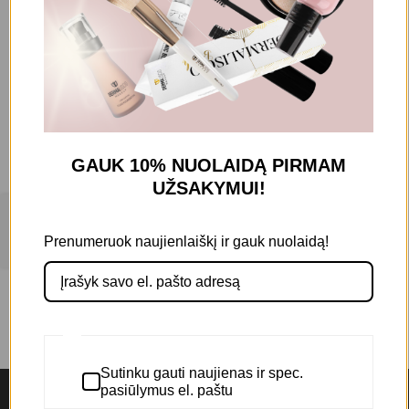
Filtruoti kategorijas
Plaukams
(1)
Plaukų priauginimo meistrams
(1)
GAUK 10% NUOLAIDĄ
PIRMAM
Prekės ženklas
UŽSAKYMUI!
RS
(1)
Filters
Prenumeruok naujienlaiškį ir gauk nuolaidą!
Sutinku gauti naujienas ir spec.
pasiūlymus el. paštu