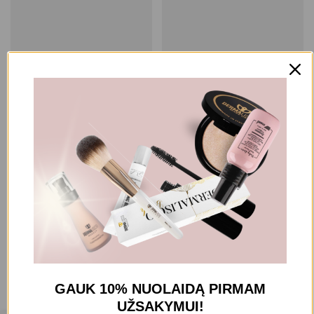
PUDROS
AKIMS
SLA PARIS
SLA PARIS
SLA PARIS BESPALVĖ
SLA PARIS GLOW UP VEIDO IR
KOMPAKTINĖ PUDRA FIX UP
AKIŲ PALETĖ 4 IN 1
48,50
€
64,00
€
57,00
€
Filtruoti pagal kainą
All
GAUK 10% NUOLAIDĄ
PIRMAM
–
40,00
€
50,00
€
UŽSAKYMUI!