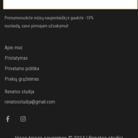
NAUJIENLAIŠKIS
Prenumeruokite mūsų naujienlaiškį ir gaukite -10%
nuolaidą, savo pirmajam užsakymui!
Apie mus
Pristatymas
Privatumo politika
Prekių grąžinimas
Renatos studija
renatosstudija@gmail.com
Visos teisės saugomos © 2024 | Renatos studija