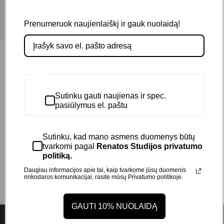
50,00
€
+
Filters
Prenumeruok naujienlaiškį ir gauk nuolaidą!
Filtruoti kategorijas
PASIŪLYMAI
(1)
Veidui
(2)
Sutinku gauti naujienas ir spec.
Prekės ženklas
pasiūlymus el. paštu
SLA PARIS
(2)
Sutinku, kad mano asmens duomenys būtų
tvarkomi pagal
Renatos Studijos privatumo
politiką.
Daugiau informacijos apie tai, kaip tvarkome jūsų duomenis
rinkodaros komunikacijai, rasite mūsų
Privatumo politikoje.
GAUTI 10% NUOLAIDĄ