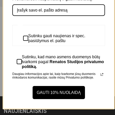
30,00
€
+
Filtruoti kategorijas
Veidui
(2)
Sutinku gauti naujienas ir spec.
Prekės ženklas
pasiūlymus el. paštu
SLA PARIS
(2)
Sutinku, kad mano asmens duomenys būtų
tvarkomi pagal
Renatos Studijos privatumo
politiką.
Daugiau informacijos apie tai, kaip tvarkome jūsų duomenis
rinkodaros komunikacijai, rasite mūsų
Privatumo politikoje.
GAUTI 10% NUOLAIDĄ
NAUJIENLAIŠKIS