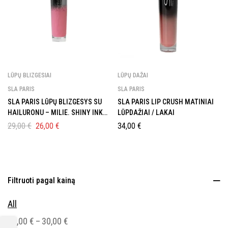
LŪPŲ BLIZGESIAI
LŪPŲ DAŽAI
SLA PARIS
SLA PARIS
SLA PARIS LŪPŲ BLIZGESYS SU
SLA PARIS LIP CRUSH MATINIAI
HAILURONU – MILIE. SHINY INK
LŪPDAŽIAI / LAKAI
COAT
29,00
€
26,00
€
34,00
€
Filtruoti pagal kainą
All
–
20,00
€
30,00
€