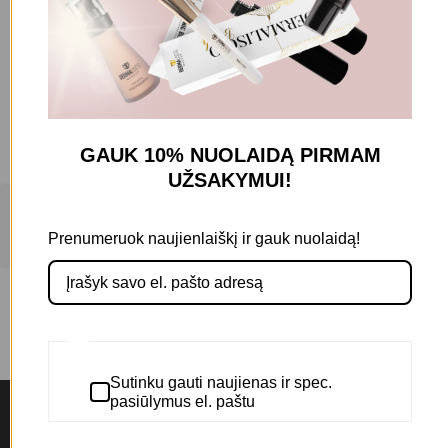
PASIŪLYMAI
GAUK 10% NUOLAIDĄ
PIRMAM
RS
UŽSAKYMUI!
Filters
RS JAPONIŠKOS PREMIUM
Prenumeruok naujienlaiškį ir gauk nuolaidą!
KATEGORIJOS ŠUKOS / ŠEPETYS
MASAŽUOKLIS ŠLAPIEMS IR
25,00
€
23,00
€
SAUSIEMS PLAUKAMS
Sutinku gauti naujienas ir spec.
pasiūlymus el. paštu
NAUJIENLAIŠKIS