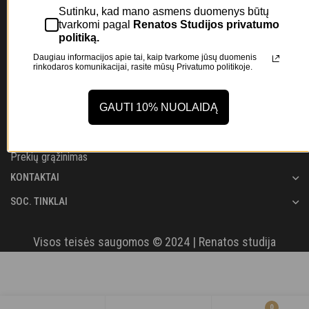
Sutinku, kad mano asmens duomenys būtų
Prenumeruokite mūsų naujienlaiškį ir gaukite -10%
tvarkomi pagal
Renatos Studijos privatumo
nuolaidą, savo pirmajam užsakymui!
politiką.
Daugiau informacijos apie tai, kaip tvarkome jūsų duomenis
rinkodaros komunikacijai, rasite mūsų
Privatumo politikoje.
Apie mus
GAUTI 10% NUOLAIDĄ
Pristatymas
Privatumo politika
Prekių grąžinimas
KONTAKTAI
SOC. TINKLAI
Visos teisės saugomos © 2024 | Renatos studija
0