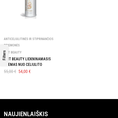
ANTICELIULITINĖS IR STIPRINANČIOS
PRIEMONĖS
Filters
GMT BEAUTY
GMT BEAUTY LIEKNINAMASIS
KREMAS NUO CELIULITO
55,00
€
54,00
€
NAUJIENLAIŠKIS