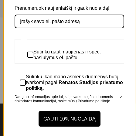
Filters
Prenumeruok naujienlaiškį ir gauk nuolaidą!
Filtruoti kategorijas
Kūnui
(1)
Prekės ženklas
AS SCENTS
(1)
Sutinku gauti naujienas ir spec.
pasiūlymus el. paštu
Sutinku, kad mano asmens duomenys būtų
tvarkomi pagal
Renatos Studijos privatumo
politiką.
Daugiau informacijos apie tai, kaip tvarkome jūsų duomenis
rinkodaros komunikacijai, rasite mūsų
Privatumo politikoje.
GAUTI 10% NUOLAIDĄ
NAUJIENLAIŠKIS
Prenumeruokite mūsų naujienlaiškį ir gaukite -10%