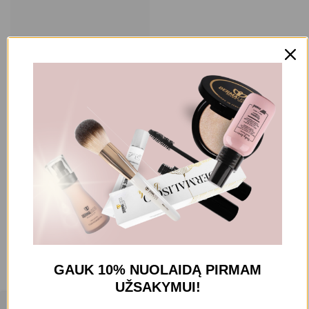
KŪNO KREMAI IR SVIESTAI
AS SCENTS
AS SCENTS PARFUMUOTAS
“DIVINE” KŪNO KREMAS
16,90
€
Filtruoti pagal kainą
GAUK 10% NUOLAIDĄ
PIRMAM
All
UŽSAKYMUI!
–
10,00
€
20,00
€