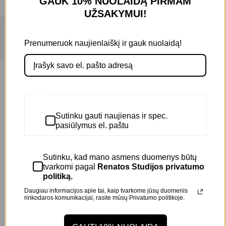
GAUK 10% NUOLAIDĄ
PIRMAM
–
20,00
€
30,00
€
UŽSAKYMUI!
30,00
€
+
Filters
Prenumeruok naujienlaiškį ir gauk nuolaidą!
Filtruoti kategorijas
Nuo slinkimo
(1)
Plaukams
(3)
Prekės ženklas
Sutinku gauti naujienas ir spec.
pasiūlymus el. paštu
NIOXIN
(1)
PREVIA
(1)
Sutinku, kad mano asmens duomenys būtų
tvarkomi pagal
Renatos Studijos privatumo
WELLA
(1)
politiką.
Daugiau informacijos apie tai, kaip tvarkome jūsų duomenis
Filtruoti pagal plaukų tipą
rinkodaros komunikacijai, rasite mūsų
Privatumo politikoje.
Any Plaukų tipas