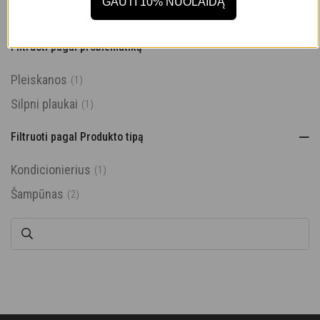
GAUTI 10% NUOLAIDĄ
Riebus
(3)
Filtruoti pagal problematiką
Pleiskanos
(1)
Silpni plaukai
(1)
Filtruoti pagal Produkto tipą
Kondicionierius
(1)
Šampūnas
(2)