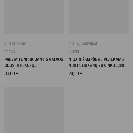
NUO SLINKIMO
PLAUKŲ ŠAMPŪNAI
PREVIA
NIOXIN
PREVIA TONIZUOJANTIS GALVOS
NIOXIN ŠAMPŪNAS PLAUKAMS
ODOS IR PLAUKŲ
NUO PLEISKANŲ SU CINKU , 200
KONDICIONIERIUS 150 ml
ML
33,00
€
24,00
€