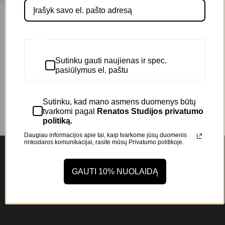
Kūnui
(1)
Prekės ženklas
AS SCENTS
(1)
Sutinku gauti naujienas ir spec.
pasiūlymus el. paštu
Sutinku, kad mano asmens duomenys būtų
tvarkomi pagal
Renatos Studijos privatumo
politiką.
Daugiau informacijos apie tai, kaip tvarkome jūsų duomenis
rinkodaros komunikacijai, rasite mūsų
Privatumo politikoje.
NAUJIENLAIŠKIS
GAUTI 10% NUOLAIDĄ
Prenumeruokite mūsų naujienlaiškį ir gaukite -10%
nuolaidą, savo pirmajam užsakymui!