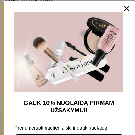
VONIOS MALONUMAI
AS SCENTS
AS SCENTS PARFUOMUOTA
JŪROS DRUSKA
11,60
€
Filtruoti pagal kainą
All
GAUK 10% NUOLAIDĄ
PIRMAM
10,00
€
+
UŽSAKYMUI!
Filters
Filtruoti kategorijas
Prenumeruok naujienlaiškį ir gauk nuolaidą!