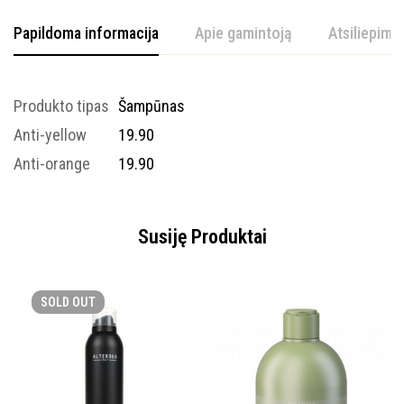
Papildoma informacija
Apie gamintoją
Atsiliepimai
Produkto tipas
Šampūnas
Anti-yellow
19.90
Anti-orange
19.90
Susiję Produktai
SOLD
OUT