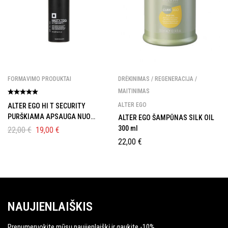
FORMAVIMO PRODUKTAI
DRĖKINIMAS / REGENERACIJA /
MAITINIMAS
ALTER EGO
ALTER EGO HI T SECURITY
PURŠKIAMA APSAUGA NUO
ALTER EGO ŠAMPŪNAS SILK OIL
KARŠČIO ŽALOS
300 ml
22,00
€
19,00
€
22,00
€
NAUJIENLAIŠKIS
Prenumeruokite mūsų naujienlaiškį ir gaukite -10%