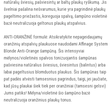
natūralių šviesių, pašviesintų ar baltų plaukų ryškumą. Jis
švelniai pašalina nešvarumus, kurie yra pagrindinė plaukų
pageltimo priežastis, koreguoja spalvą, šampūno violetinė
bazė neutralizuoja geltonus plaukų atspalvius.
ANTI-ORANŽINĖ formulė: Atsikratykite nepageidaujamų
oranžinių atspalvių plaukuose naudodami Affinage System
Blonde Anti-Orange šampūną. Šis intensyviai
mėlynos/violetinės spalvos tonizuojantis šampūnas
pašviesina natūralius šviesius, šviesintus (balintus) arba
labai pageltusius blomduotus plaukus. Šis šampūnas taip
pat padės atvėsti tamsesnius pagrindus, taigi, jei jaučiate,
kad jūsų plaukai šiek tiek per oranžiniai (tamsesni gelsvi)
Jums patiks! Mėlyna/violetinė šio šampūno bazė
neutralizuoja oranžinius plaukų tonus.