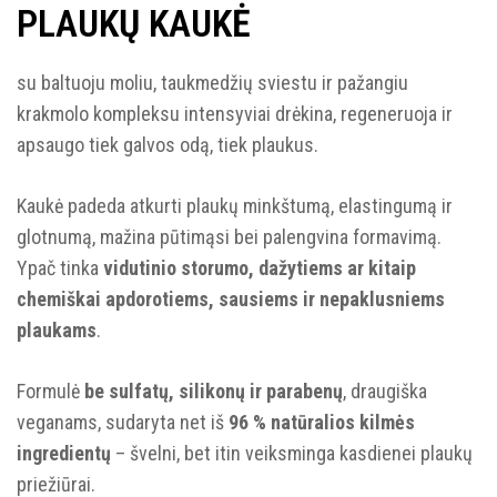
PLAUKŲ KAUKĖ
su baltuoju moliu, taukmedžių sviestu ir pažangiu
krakmolo kompleksu intensyviai drėkina, regeneruoja ir
apsaugo tiek galvos odą, tiek plaukus.
Kaukė padeda atkurti plaukų minkštumą, elastingumą ir
glotnumą, mažina pūtimąsi bei palengvina formavimą.
Ypač tinka
vidutinio storumo, dažytiems ar kitaip
chemiškai apdorotiems, sausiems ir nepaklusniems
plaukams
.
Formulė
be sulfatų, silikonų ir parabenų
, draugiška
veganams, sudaryta net iš
96 % natūralios kilmės
ingredientų
– švelni, bet itin veiksminga kasdienei plaukų
priežiūrai.