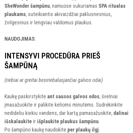
SheWonder šampūnu
, namuose sukuriamas
SPA ritualas
plaukams
, suteikiantis akivaizdžiai paklusnesnius,
žvilgesnius ir lengviau valdomus plaukus.
NAUDOJIMAS
:
INTENSYVI PROCEDŪRA PRIEŠ
ŠAMPŪNĄ
(riebiai ar greitai besiriebaluojančiai galvos odai)
Kaukę paskirstykite
ant sausos galvos odos
, švelniai
įmasažuokite ir palikite kelioms minutėms. Sudrėkinkite
nedideliu kiekiu vandens, dar kartą pamasažuokite,
dalinai
išskalaukite
ir
išplaukite plaukus šampūnu
.
Po šampūno kaukę naudokite
per plaukų ilgį
.