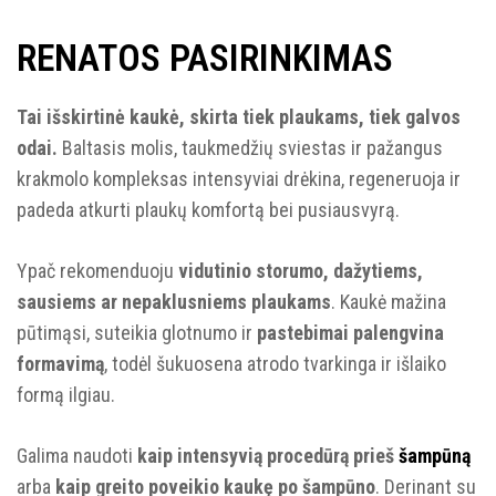
RENATOS PASIRINKIMAS
Tai išskirtinė kaukė, skirta tiek plaukams, tiek galvos
odai.
Baltasis molis, taukmedžių sviestas ir pažangus
krakmolo kompleksas intensyviai drėkina, regeneruoja ir
padeda atkurti plaukų komfortą bei pusiausvyrą.
Ypač rekomenduoju
vidutinio storumo, dažytiems,
sausiems ar nepaklusniems plaukams
. Kaukė mažina
pūtimąsi, suteikia glotnumo ir
pastebimai palengvina
formavimą
, todėl šukuosena atrodo tvarkinga ir išlaiko
formą ilgiau.
Galima naudoti
kaip intensyvią procedūrą prieš
šampūną
arba
kaip greito poveikio kaukę po šampūno
. Derinant su