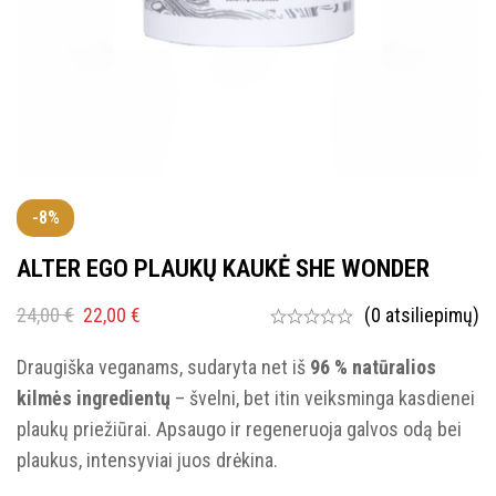
-8%
ALTER EGO PLAUKŲ KAUKĖ SHE WONDER
24,00
€
22,00
€
(0 atsiliepimų)
Draugiška veganams, sudaryta net iš
96 % natūralios
kilmės ingredientų
– švelni, bet itin veiksminga kasdienei
plaukų priežiūrai. Apsaugo ir regeneruoja galvos odą bei
plaukus, intensyviai juos drėkina.