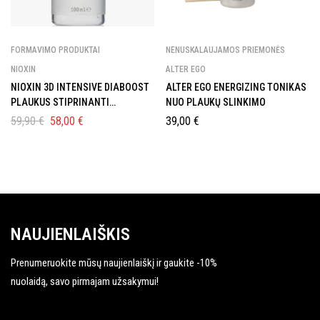
FORMAVIMO PRODUKTAI
NENUSKALAUJAMOS PRIEMONĖS
NIOXIN
ALTER EGO
NIOXIN 3D INTENSIVE DIABOOST
ALTER EGO ENERGIZING TONIKAS
PLAUKUS STIPRINANTI
NUO PLAUKŲ SLINKIMO
PRIEMONĖ, 100 ML
59,90
€
58,00
€
39,00
€
NAUJIENLAIŠKIS
Prenumeruokite mūsų naujienlaiškį ir gaukite -10%
nuolaidą, savo pirmajam užsakymui!