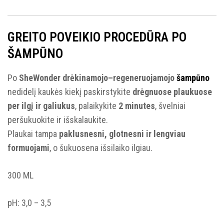
GREITO POVEIKIO PROCEDŪRA PO
ŠAMPŪNO
Po
SheWonder drėkinamojo–regeneruojamojo
šampūno
nedidelį kaukės kiekį paskirstykite
drėgnuose plaukuose
per ilgį ir galiukus
, palaikykite
2 minutes
, švelniai
peršukuokite ir išskalaukite.
Plaukai tampa
paklusnesni, glotnesni ir lengviau
formuojami
, o šukuosena išsilaiko ilgiau.
300 ML
pH: 3,0 – 3,5