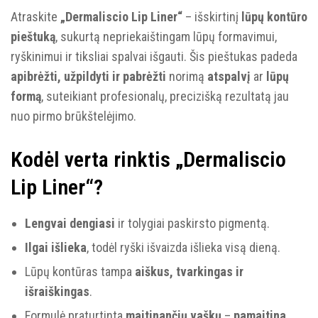
Atraskite
„Dermaliscio Lip Liner“
– išskirtinį
lūpų kontūro
pieštuką
, sukurtą nepriekaištingam lūpų formavimui,
ryškinimui ir tiksliai spalvai išgauti. Šis pieštukas padeda
apibrėžti, užpildyti ir pabrėžti
norimą
atspalvį
ar
lūpų
formą
, suteikiant profesionalų, precizišką rezultatą jau
nuo pirmo brūkštelėjimo.
Kodėl verta rinktis „Dermaliscio
Lip Liner“?
Lengvai dengiasi
ir tolygiai paskirsto pigmentą.
Ilgai išlieka
, todėl ryški išvaizda išlieka visą dieną.
Lūpų kontūras tampa
aiškus, tvarkingas ir
išraiškingas
.
Formulė praturtinta
maitinančių vaškų
–
pamaitina