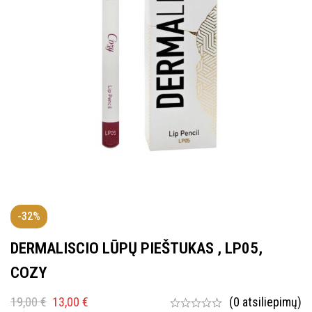
-32%
DERMALISCIO LŪPŲ PIEŠTUKAS , LP05,
COZY
19,00
€
13,00
€
(0 atsiliepimų)