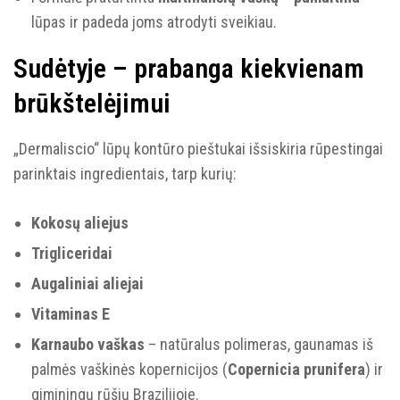
lūpas ir padeda joms atrodyti sveikiau.
Sudėtyje – prabanga kiekvienam
brūkštelėjimui
„Dermaliscio“ lūpų kontūro pieštukai išsiskiria rūpestingai
parinktais ingredientais, tarp kurių:
Kokosų aliejus
Trigliceridai
Augaliniai aliejai
Vitaminas E
Karnaubo vaškas
– natūralus polimeras, gaunamas iš
palmės vaškinės kopernicijos (
Copernicia prunifera
) ir
giminingų rūšių Brazilijoje.