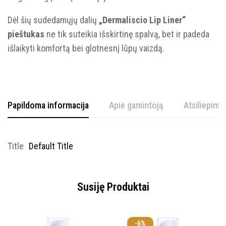
Dėl šių sudedamųjų dalių
„Dermaliscio Lip Liner“
pieštukas
ne tik suteikia išskirtinę spalvą, bet ir padeda
išlaikyti komfortą bei glotnesnį lūpų vaizdą.
Papildoma informacija
Apie gamintoją
Atsiliepimai
Title
Default Title
Susiję Produktai
-6%