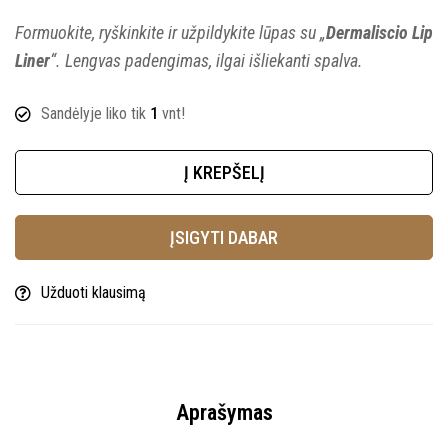
Formuokite, ryškinkite ir užpildykite lūpas su „
Dermaliscio Lip
Liner
“. Lengvas padengimas, ilgai išliekanti spalva.
Sandėlyje liko tik
1
vnt!
Į KREPŠELĮ
ĮSIGYTI DABAR
Užduoti klausimą
Aprašymas