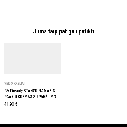
Jums taip pat gali patikti
VEIDO KREMAI
GMTbeauty STANGRINAMASIS
PAAKIŲ KREMAS SU PAKĖLIMO
EFEKTU
41,90
€