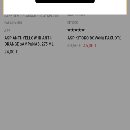
DRĖKINIMAS / REGENERACIJA /
MAITINIMAS
DAŽYTIEMS PLAUKAMS IR ATSPALVIO
KITOKO
PALAIKYMUI
ASP
ASP ANTI-YELLOW IR ANTI-
ASP KITOKO DOVANŲ PAKUOTĖ
ORANGE ŠAMPŪNAS, 275 ML
49,50
€
46,00
€
24,00
€