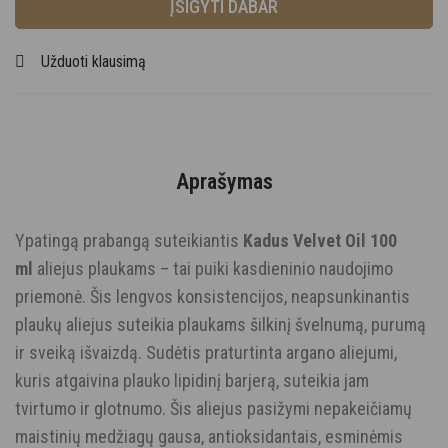
ĮSIGYTI DABAR
Užduoti klausimą
Aprašymas
Ypatingą prabangą suteikiantis
Kadus Velvet Oil 100
ml
aliejus plaukams – tai puiki kasdieninio naudojimo
priemonė. Šis lengvos konsistencijos, neapsunkinantis
plaukų aliejus suteikia plaukams šilkinį švelnumą, purumą
ir sveiką išvaizdą. Sudėtis praturtinta argano aliejumi,
kuris atgaivina plauko lipidinį barjerą, suteikia jam
tvirtumo ir glotnumo. Šis aliejus pasižymi nepakeičiamų
maistinių medžiagų gausa, antioksidantais, esminėmis