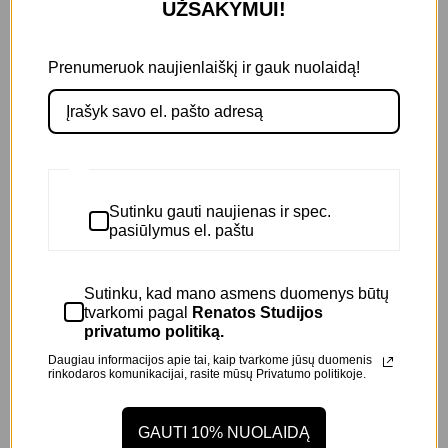
UŽSAKYMUI!
pajusite iš karto. Tinka visų tipų plaukams.
Prenumeruok naujienlaiškį ir gauk nuolaidą!
Naudojimas:
tolygiai paskirstykite 1-2 paspaudimus
aliejaus nuo plaukų vidurio iki galiukų. Nenuplaukite.
Papildoma informacija
Apie gamintoją
Atsiliepimai
Sutinku gauti naujienas ir spec.
pasiūlymus el. paštu
Title
Default Title
Sutinku, kad mano asmens duomenys būtų
tvarkomi pagal
Renatos Studijos
privatumo politiką.
Susiję Produktai
Daugiau informacijos apie tai, kaip tvarkome jūsų duomenis
rinkodaros komunikacijai, rasite mūsų
Privatumo politikoje.
-7%
GAUTI 10% NUOLAIDĄ