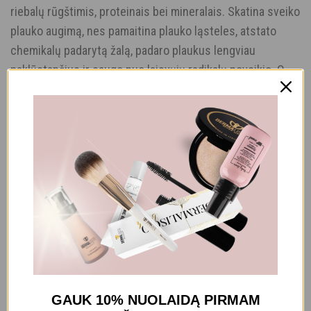
riebalų rūgštimis, proteinais bei mineralais. Skatina sveiko
plauko augimą, nes pamaitina plauko ląsteles, atstato
chemikalų padarytą žalą, padaro plaukus lengviau
paklūstančius ir saugo nuo laisvųjų radikalų poveikio. O
pantenolis pasižymi stipriu jauninančiu poveikiu, atstato
pažeistų plaukų struktūrą, išlygina paviršių, maitina ir
stiprina šaknis. Jis prasiskverbia į plaukus ir apgaubia
elastinga plėvele iš vidaus ir išorės, didina lankstumą ir
elastingumą. Vitaminas E skatina sveiko plauko augimą,
kadangi jis veikia kaip antioksidantas ir pamaitina ląsteles,
taip pat yra natūralus UV spindulių filtras ir neutralizuoja
žalingą laisvųjų radikalų poveikį. Kadus Velvet Oil
Lightweight 100 ml aliejukas itin veiksmingai saugo
plauko ląsteles nuo išsausėjimo, nepalieka riebios
plėvelės, išlygina plauko paviršių, itin efektyviai gerina
GAUK 10% NUOLAIDĄ
PIRMAM
dažytų, sausų ir lūžinėjančių plaukų būklę. Rezultatą