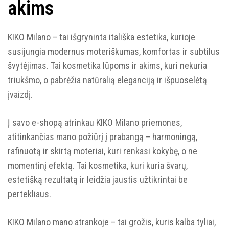
akims
KIKO Milano – tai išgryninta itališka estetika, kurioje
susijungia modernus moteriškumas, komfortas ir subtilus
švytėjimas. Tai kosmetika lūpoms ir akims, kuri nekuria
triukšmo, o pabrėžia natūralią eleganciją ir išpuoselėtą
įvaizdį.
Į savo e-shopą atrinkau KIKO Milano priemones,
atitinkančias mano požiūrį į prabangą – harmoningą,
rafinuotą ir skirtą moteriai, kuri renkasi kokybę, o ne
momentinį efektą. Tai kosmetika, kuri kuria švarų,
estetišką rezultatą ir leidžia jaustis užtikrintai be
pertekliaus.
KIKO Milano mano atrankoje – tai grožis, kuris kalba tyliai,