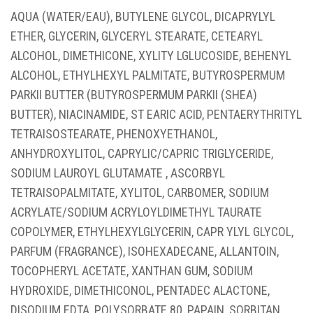
GAUK 10% NUOLAIDĄ
PIRMAM
AQUA (WATER/EAU), BUTYLENE GLYCOL, DICAPRYLYL
UŽSAKYMUI!
ETHER, GLYCERIN, GLYCERYL STEARATE, CETEARYL
ALCOHOL, DIMETHICONE, XYLITY LGLUCOSIDE, BEHENYL
Prenumeruok naujienlaiškį ir gauk nuolaidą!
ALCOHOL, ETHYLHEXYL PALMITATE, BUTYROSPERMUM
PARKII BUTTER (BUTYROSPERMUM PARKII (SHEA)
BUTTER), NIACINAMIDE, ST EARIC ACID, PENTAERYTHRITYL
TETRAISOSTEARATE, PHENOXYETHANOL,
ANHYDROXYLITOL, CAPRYLIC/CAPRIC TRIGLYCERIDE,
Sutinku gauti naujienas ir spec.
SODIUM LAUROYL GLUTAMATE , ASCORBYL
pasiūlymus el. paštu
TETRAISOPALMITATE, XYLITOL, CARBOMER, SODIUM
ACRYLATE/SODIUM ACRYLOYLDIMETHYL TAURATE
Sutinku, kad mano asmens duomenys būtų
COPOLYMER, ETHYLHEXYLGLYCERIN, CAPR YLYL GLYCOL,
tvarkomi pagal
Renatos Studijos
privatumo politiką.
PARFUM (FRAGRANCE), ISOHEXADECANE, ALLANTOIN,
Daugiau informacijos apie tai, kaip tvarkome jūsų duomenis
TOCOPHERYL ACETATE, XANTHAN GUM, SODIUM
rinkodaros komunikacijai, rasite mūsų
Privatumo politikoje.
HYDROXIDE, DIMETHICONOL, PENTADEC ALACTONE,
DISODIUM EDTA, POLYSORBATE 80, PAPAIN, SORBITAN