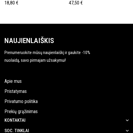
SU PAKĖLIMO EFEKTU (INTENSE
18,80
€
47,50
€
24 h FIRM LIFT CREAM)
NAUJIENLAIŠKIS
Prenumeruokite mūsų naujienlaiškį ir gaukite -10%
nuolaidą, savo pirmajam užsakymui!
Apie mus
Pristatymas
Privatumo politika
Prekių grąžinimas
KONTAKTAI
SOC. TINKLAI