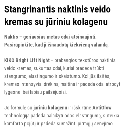
Stangrinantis naktinis veido
kremas su jūriniu kolagenu
Naktis – geriausias metas odai atsinaujinti.
Pasirūpinkite, kad ji išnaudotų kiekvieną valandą.
KIKO Bright Lift Night
– prabangios tekstūros naktinis
veido kremas, sukurtas odai, kuriai pradeda trūkti
stangrumo, elastingumo ir skaistumo. Kol jūs ilsitės,
kremas intensyviai drėkina, maitina ir padeda odai atrodyti
lygesnei bei labiau pailsėjusiai.
Jo formulė su
jūriniu kolagenu
ir išskirtine
ActiGlow
technologija padeda palaikyti odos elastingumą, suteikia
komforto pojūtį ir padeda sumažinti pirmųjų senėjimo