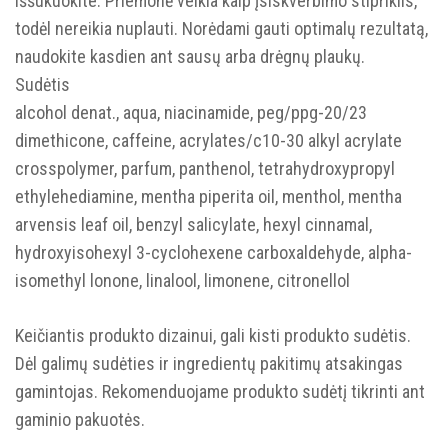
iššukuokite. Priemonė veikia kaip įsiskverbimo stipriklis,
todėl nereikia nuplauti. Norėdami gauti optimalų rezultatą,
naudokite kasdien ant sausų arba drėgnų plaukų.
Sudėtis
alcohol denat., aqua, niacinamide, peg/ppg-20/23
dimethicone, caffeine, acrylates/c10-30 alkyl acrylate
crosspolymer, parfum, panthenol, tetrahydroxypropyl
ethylehediamine, mentha piperita oil, menthol, mentha
arvensis leaf oil, benzyl salicylate, hexyl cinnamal,
hydroxyisohexyl 3-cyclohexene carboxaldehyde, alpha-
isomethyl lonone, linalool, limonene, citronellol
Keičiantis produkto dizainui, gali kisti produkto sudėtis.
Dėl galimų sudėties ir ingredientų pakitimų atsakingas
gamintojas. Rekomenduojame produkto sudėtį tikrinti ant
gaminio pakuotės.