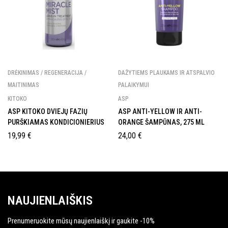
DRĖKINIMAS / REGENERACIJA /
DAŽYTIEMS PLAUKAMS IR ATSPALVIO
MAITINIMAS
PALAIKYMUI
KITOKO
ASP
ASP KITOKO DVIEJŲ FAZIŲ
ASP ANTI-YELLOW IR ANTI-
PURŠKIAMAS KONDICIONIERIUS
ORANGE ŠAMPŪNAS, 275 ML
19,99
€
24,00
€
NAUJIENLAIŠKIS
Prenumeruokite mūsų naujienlaiškį ir gaukite -10%