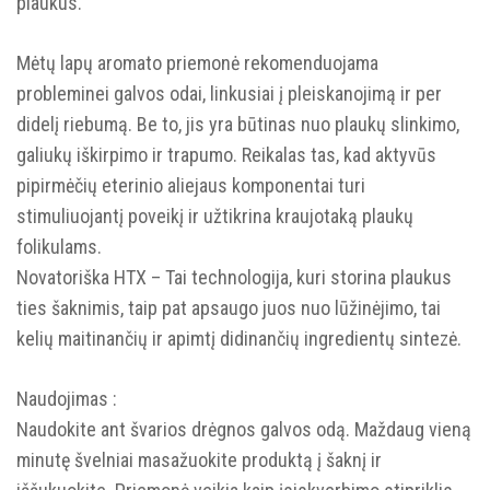
plaukus.
tvarkomi pagal
Renatos Studijos
privatumo politiką.
Mėtų lapų aromato priemonė rekomenduojama
Daugiau informacijos apie tai, kaip tvarkome jūsų duomenis
rinkodaros komunikacijai, rasite mūsų
Privatumo politikoje.
probleminei galvos odai, linkusiai į pleiskanojimą ir per
didelį riebumą. Be to, jis yra būtinas nuo plaukų slinkimo,
GAUTI 10% NUOLAIDĄ
galiukų iškirpimo ir trapumo. Reikalas tas, kad aktyvūs
pipirmėčių eterinio aliejaus komponentai turi
stimuliuojantį poveikį ir užtikrina kraujotaką plaukų
folikulams.
Novatoriška HTX – Tai technologija, kuri storina plaukus
ties šaknimis, taip pat apsaugo juos nuo lūžinėjimo, tai
kelių maitinančių ir apimtį didinančių ingredientų sintezė.
Naudojimas :
Naudokite ant švarios drėgnos galvos odą. Maždaug vieną
minutę švelniai masažuokite produktą į šaknį ir