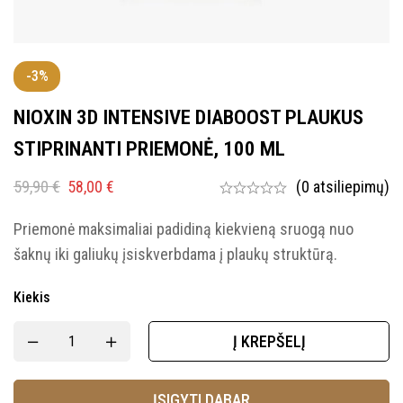
-3%
NIOXIN 3D INTENSIVE DIABOOST PLAUKUS
STIPRINANTI PRIEMONĖ, 100 ML
59,90
€
58,00
€
(0 atsiliepimų)
Priemonė maksimaliai padidiną kiekvieną sruogą nuo
šaknų iki galiukų įsiskverbdama į plaukų struktūrą.
Kiekis
Į KREPŠELĮ
ĮSIGYTI DABAR