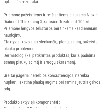
optimalūs rezultatai.
Priemonė pažeistiems ir retėjantiems plaukams Nioxin
Diaboost Thickening Xtrafusion Treatment 100ml
Priemonė lengvos tekstūros bei tinkama kasdieniniam
naudojimui.
Efektyviai kovoja su slenkančių, plonų, sausų, pažeistų
plaukų problemomis.
Dermatologiškai patikrintas produktas, kuris padidina
esamų plaukų apimtį ir sruogų skersmenį.
Greitai įsigeria, neriebios konsistencijos, nereikia
nuplauti, skatina plaukų augimą bei ramina jautria galvos
odą.
Produkto aktyvieji komponentai :