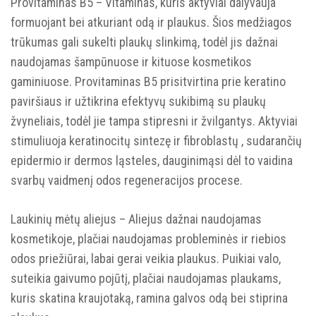
Provitaminas B5 – Vitaminas, kuris aktyviai dalyvauja
formuojant bei atkuriant odą ir plaukus. Šios medžiagos
trūkumas gali sukelti plaukų slinkimą, todėl jis dažnai
naudojamas šampūnuose ir kituose kosmetikos
gaminiuose. Provitaminas B5 prisitvirtina prie keratino
GAUK 10% NUOLAIDĄ
PIRMAM
paviršiaus ir užtikrina efektyvų sukibimą su plaukų
UŽSAKYMUI!
žvyneliais, todėl jie tampa stipresni ir žvilgantys. Aktyviai
stimuliuoja keratinocitų sintezę ir fibroblastų , sudarančių
Prenumeruok naujienlaiškį ir gauk nuolaidą!
epidermio ir dermos ląsteles, dauginimąsi dėl to vaidina
svarbų vaidmenį odos regeneracijos procese.
Laukinių mėtų aliejus – Aliejus dažnai naudojamas
kosmetikoje, plačiai naudojamas probleminės ir riebios
Sutinku gauti naujienas ir spec.
odos priežiūrai, labai gerai veikia plaukus. Puikiai valo,
pasiūlymus el. paštu
suteikia gaivumo pojūtį, plačiai naudojamas plaukams,
kuris skatina kraujotaką, ramina galvos odą bei stiprina
Sutinku, kad mano asmens duomenys būtų