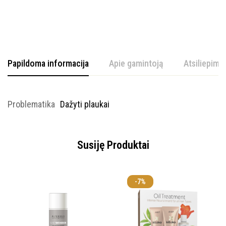
Papildoma informacija
Apie gamintoją
Atsiliepimai
Problematika
Dažyti plaukai
Susiję Produktai
-7%