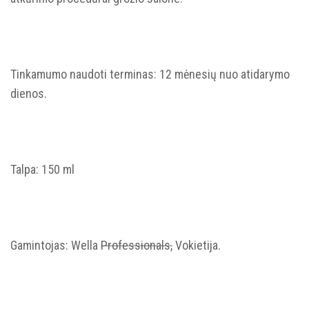
Prenumeruok naujienlaiškį ir gauk nuolaidą!
Tinkamumo naudoti terminas: 12 mėnesių nuo atidarymo
dienos.
Sutinku gauti naujienas ir spec.
pasiūlymus el. paštu
Talpa: 150 ml
Sutinku, kad mano asmens duomenys būtų
tvarkomi pagal
Renatos Studijos
privatumo politiką.
Daugiau informacijos apie tai, kaip tvarkome jūsų duomenis
rinkodaros komunikacijai, rasite mūsų
Privatumo politikoje.
Gamintojas: Wella
Professionals,
Vokietija.
GAUTI 10% NUOLAIDĄ