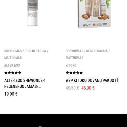
DRĖKINIMAS / REGENERACIJA /
DRĖKINIMAS / REGENERACIJA /
MAITINIMAS
MAITINIMAS
ALTER EGO
KITOKO
ALTER EGO SHEWONDER
ASP KITOKO DOVANŲ PAKUOTĖ
REGENERUOJAMAS-
49,50
€
46,00
€
DRĖKINAMASIS PLAUKŲ
19,90
€
ŠAMPŪNAS