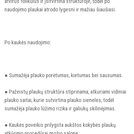
atvirus folikulus ir įsitvirtina struktūroje, todėl po
naudojimo plaukai atrodo lygesni ir mažiau šiaušiasi.
Po kaukės naudojimo:
● Sumažėja plauko porėtumas, kietumas bei sausumas.
● Pažeistų plaukų struktūra stiprinama, atkuriami vidiniai
plauko saitai, kurie sutvirtina plauko sieneles, todėl
sumažėja plauko lūžimo rizika ir galiukų skilinėjimas.
GAUK 10% NUOLAIDĄ
PIRMAM
UŽSAKYMUI!
● Kaukės poveikis prilygsta aukštos kokybės plaukų
atkūrimo procedūrai grožio salone.