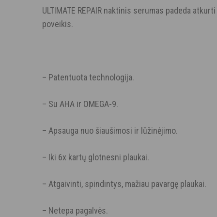
ULTIMATE REPAIR naktinis serumas padeda atkurti i
poveikis.
– Patentuota technologija.
– Su AHA ir OMEGA-9.
– Apsauga nuo šiaušimosi ir lūžinėjimo.
– Iki 6x kartų glotnesni plaukai.
– Atgaivinti, spindintys, mažiau pavargę plaukai.
– Netepa pagalvės.