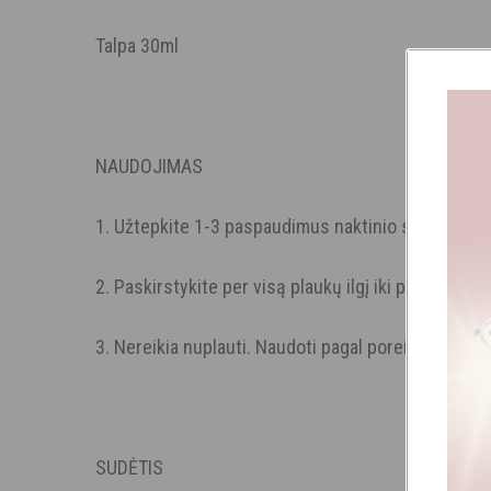
Talpa 30ml
NAUDOJIMAS
1. Užtepkite 1-3 paspaudimus naktinio serumo ant
2. Paskirstykite per visą plaukų ilgį iki pat plaukų g
3. Nereikia nuplauti. Naudoti pagal poreikį.
SUDĖTIS