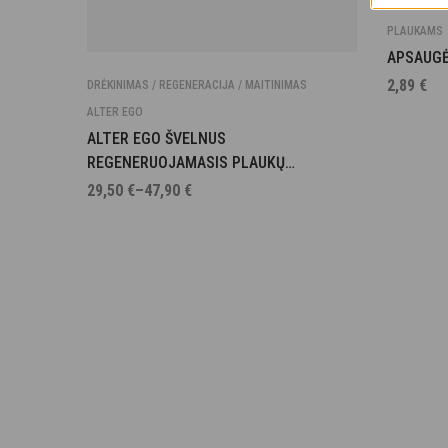
PLAUKAMS
APSAUG
2,89
€
DRĖKINIMAS / REGENERACIJA / MAITINIMAS
ALTER EGO
ALTER EGO ŠVELNUS
REGENERUOJAMASIS PLAUKŲ
KONDICIONIERIUS
29,50
€
–
47,90
€