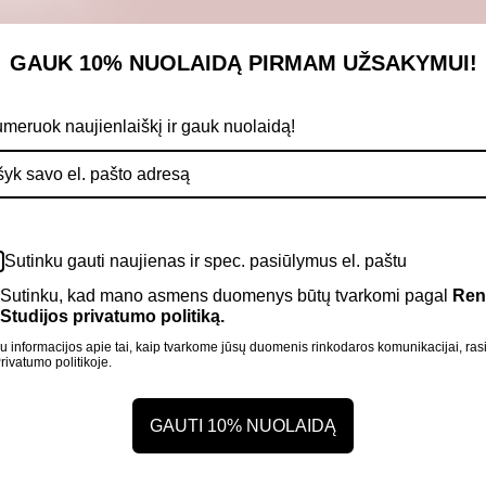
Chloride, Cetyl Alcohol, Propylene Glycol, Quaternium-80, Phe
GAUK 10% NUOLAIDĄ
PIRMAM UŽSAKYMUI!
ocopheryl Acetate, Oleic Acid, Squalane, Linalool, Citronellol, C
e
meruok naujienlaiškį ir gauk nuolaidą!
ausimai
Sutinku gauti naujienas ir spec. pasiūlymus el. paštu
Sutinku, kad mano asmens duomenys būtų tvarkomi pagal
Ren
Studijos privatumo politiką.
kas prekės ženklas, jungiantis inovacijas ir profesionalumą. P
 informacijos apie tai, kaip tvarkome jūsų duomenis rinkodaros komunikacijai, ras
rivatumo politikoje.
inio spindesio.
GAUTI 10% NUOLAIDĄ