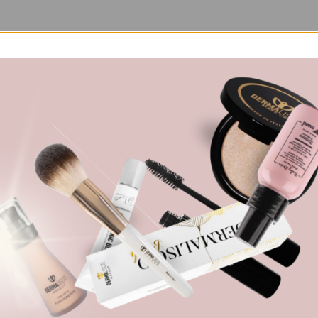
 sausų arba drėgnų plaukų.
aliukų.