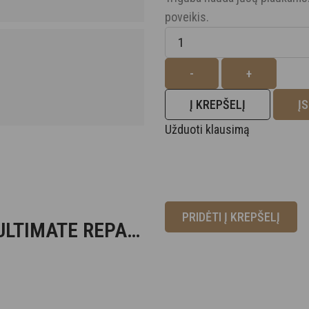
poveikis.
Kiekis
-
+
Į KREPŠELĮ
Į
Užduoti klausimą
PRIDĖTI Į KREPŠELĮ
ULTIMATE REPAIR
MAS STEP 5