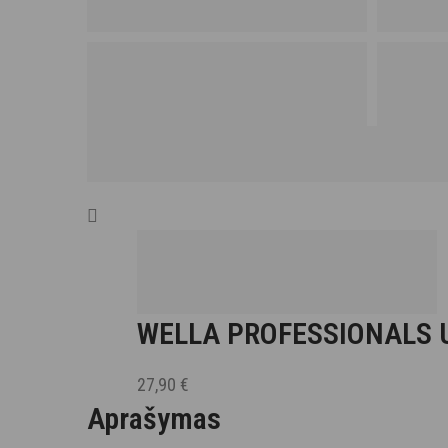
WELLA PROFESSIONALS 
NAKTINIS PLAUKŲ SERU
27,90
€
Aprašymas