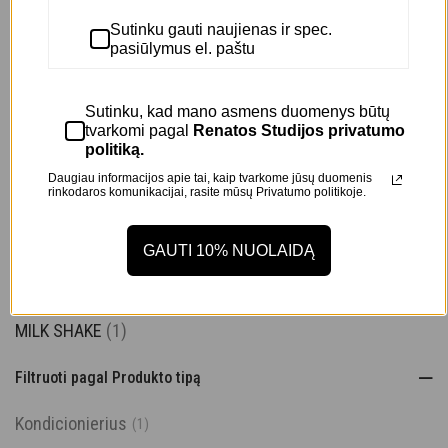
–
10,00
€
20,00
€
Sutinku gauti naujienas ir spec.
30,00
€
+
pasiūlymus el. paštu
Filtruoti kategorijas
Sutinku, kad mano asmens duomenys būtų
tvarkomi pagal
Renatos Studijos privatumo
Kūnui
(1)
politiką.
Plaukams
(2)
Daugiau informacijos apie tai, kaip tvarkome jūsų duomenis
rinkodaros komunikacijai, rasite mūsų
Privatumo politikoje.
Veidui
(1)
Prekės ženklas
GAUTI 10% NUOLAIDĄ
COCOSOLIS
(1)
MILK SHAKE
(1)
Filtruoti pagal Produkto tipą
Kondicionierius
(1)