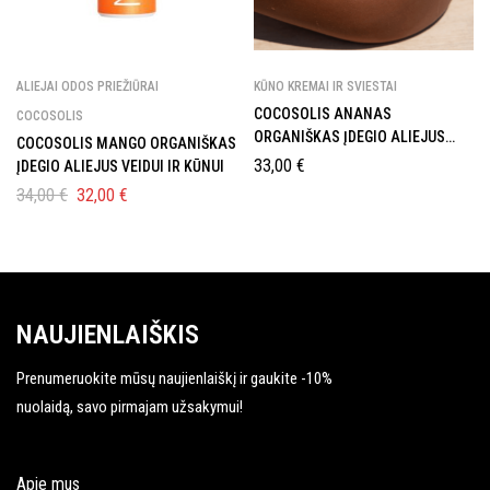
ALIEJAI ODOS PRIEŽIŪRAI
KŪNO KREMAI IR SVIESTAI
COCOSOLIS ANANAS
COCOSOLIS
ORGANIŠKAS ĮDEGIO ALIEJUS
COCOSOLIS MANGO ORGANIŠKAS
KŪNUI
33,00
€
ĮDEGIO ALIEJUS VEIDUI IR KŪNUI
34,00
€
32,00
€
NAUJIENLAIŠKIS
Prenumeruokite mūsų naujienlaiškį ir gaukite -10%
nuolaidą, savo pirmajam užsakymui!
Apie mus