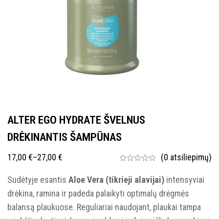
ALTER EGO HYDRATE ŠVELNUS
DRĖKINANTIS ŠAMPŪNAS
17,00
€
–
27,00
€
(0 atsiliepimų)
Sudėtyje esantis
Aloe Vera (tikrieji alavijai)
intensyviai
drėkina, ramina ir padeda palaikyti optimalų drėgmės
balansą plaukuose. Reguliariai naudojant, plaukai tampa