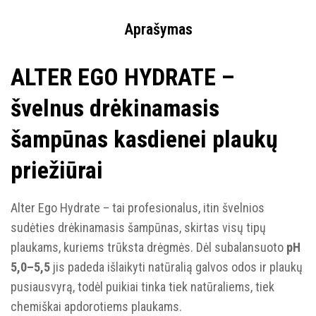
Aprašymas
ALTER EGO HYDRATE –
švelnus drėkinamasis
šampūnas kasdienei plaukų
priežiūrai
Alter Ego Hydrate – tai profesionalus, itin švelnios
sudėties drėkinamasis šampūnas, skirtas visų tipų
plaukams, kuriems trūksta drėgmės. Dėl subalansuoto
pH
5,0–5,5
jis padeda išlaikyti natūralią galvos odos ir plaukų
pusiausvyrą, todėl puikiai tinka tiek natūraliems, tiek
chemiškai apdorotiems plaukams.