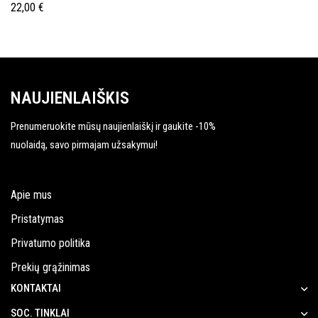
ARBA ATSPALVIO SUTEIKIMUI,
22,00
€
250ML
NAUJIENLAIŠKIS
Prenumeruokite mūsų naujienlaiškį ir gaukite -10%
nuolaidą, savo pirmajam užsakymui!
Apie mus
Pristatymas
Privatumo politika
Prekių grąžinimas
KONTAKTAI
SOC. TINKLAI