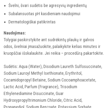
Švelni, švari sudėtis be agresyvių ingredientų
Subalansuotas pH kasdieniam naudojimui
Dermatologiškai patikrintas
Naudojimas:
Tolygiai paskirstykite ant sudrėkintų plaukų ir galvos
odos, švelniai įmasažuokite, palaikykite kelias minutes ir
kruopščiai išskalaukite. Jei reikia – procedūrą pakartokite.
Sudėtis: Aqua (Water), Disodium Laureth Sulfosuccinate,
Sodium Lauroyl Methyl Isethionate, Erythritol,
Cocamidopropyl Betaine, Sodium Cocoamphoacetate,
Lactic Acid, Parfum (Fragrance), Trisodium
Ethylenediamine Disuccinate, Guar
Hydroxypropyltrimonium Chloride, Citric Acid,
Propanediol, Sodium Benzoate, Potassium Sorbate,