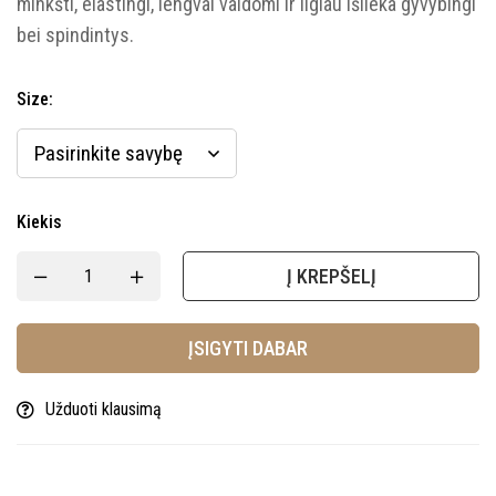
minkšti, elastingi, lengvai valdomi ir ilgiau išlieka gyvybingi
bei spindintys.
Size
:
Kiekis
Į KREPŠELĮ
ĮSIGYTI DABAR
Užduoti klausimą