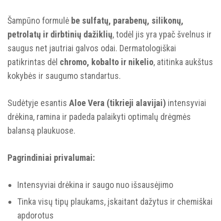
Šampūno formulė
be sulfatų, parabenų, silikonų,
petrolatų ir dirbtinių dažiklių
, todėl jis yra ypač švelnus ir
saugus net jautriai galvos odai. Dermatologiškai
patikrintas dėl
chromo, kobalto ir nikelio
, atitinka aukštus
kokybės ir saugumo standartus.
Sudėtyje esantis
Aloe Vera (tikrieji alavijai)
intensyviai
drėkina, ramina ir padeda palaikyti optimalų drėgmės
balansą plaukuose.
Pagrindiniai privalumai:
Intensyviai drėkina ir saugo nuo išsausėjimo
Tinka visų tipų plaukams, įskaitant dažytus ir chemiškai
apdorotus