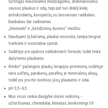
turtingas maistinėmis medžiagomis, drėkinančiomis
sausus plaukus ir odą, taip pat turi didelį kiekį
antioksidantų, kovojančių su laisvaisiais radikalais.
Baobabas dar vadinamas
„limonado“ ir „beždžionių duonos“ medžiu.
Naudojant šį balzamą, plaukai nesivelia, tampa lengvai
tvarkomi ir nuostabiai spindi.
Sudėtyje yra spalvos neblukinanti formulė, todėl tinka
dažytiems plaukams.
Kitoko™ pažangios plaukų terapijos priemonių sudėtyje
nėra sulfatų, parabenų, parafinų ar mineralinių aliejų,
todėl jos yra itin švelnios jūsų plaukams ir odai.
pH 3,5–4,5.
Mus visus veikia daugybė išorės veiksnių –
užterštumas, chemikalai, klimatas, kenksmingi UV