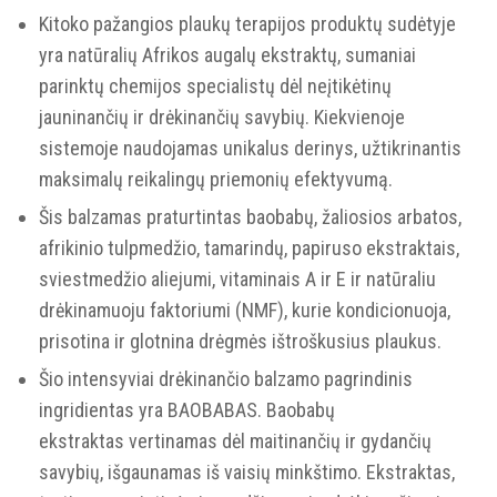
Kitoko pažangios plaukų terapijos produktų sudėtyje
yra natūralių Afrikos augalų ekstraktų, sumaniai
parinktų chemijos specialistų dėl neįtikėtinų
jauninančių ir drėkinančių savybių. Kiekvienoje
sistemoje naudojamas unikalus derinys, užtikrinantis
maksimalų reikalingų priemonių efektyvumą.
Šis balzamas praturtintas baobabų, žaliosios arbatos,
afrikinio tulpmedžio, tamarindų, papiruso ekstraktais,
sviestmedžio aliejumi, vitaminais A ir E ir natūraliu
drėkinamuoju faktoriumi (NMF), kurie kondicionuoja,
prisotina ir glotnina drėgmės ištroškusius plaukus.
Šio intensyviai drėkinančio balzamo pagrindinis
ingridientas yra BAOBABAS. Baobabų
ekstraktas vertinamas dėl maitinančių ir gydančių
savybių, išgaunamas iš vaisių minkštimo. Ekstraktas,