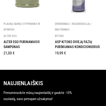
PLAUKŲ ŠAKNŲ STIPRINIMUI IR
DRĖKINIMAS / REGENERACIJA /
APIMČIAI
MAITINIMAS
ALTER EGO
KITOKO
ALTER EGO PURINAMASIS
ASP KITOKO DVIEJŲ FAZIŲ
ŠAMPŪNAS
PURŠKIAMAS KONDICIONIERIUS
21,00
€
19,99
€
NAUJIENLAIŠKIS
Prenumeruokite mūsų naujienlaiškį ir gaukite -10%
nuolaidą, savo pirmajam užsakymui!