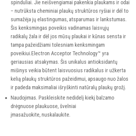
spinduliai. Jie neišvengiamai pakenkia plaukams ir odai
– nutrūksta cheminiai plaukų struktūros ryšiai ir dėl to
sumažėja jų elastingumas, atsparumas ir lankstumas.
Šis kenksmingas poveikis vadinamas laisvųjų
radikalų žala ir dėl jos mūsų plaukai ir kūnas sensta ir
tampa pažeidžiami tolesniam kenksmingam
poveikiui.Electron Acceptor Technology™ yra
geriausias atsakymas. Šis unikalus antioksidantų
mišinys veikia būtent laisvuosius radikalus ir užkerta
kelią plaukų struktūros pažeidimui, apsaugo nuo žalos
ir padeda maksimaliai išryškinti natūralų plaukų grožį.
Naudojimas. Paskleiskite nedidelį kiekį balzamo
drėgnuose plaukuose, švelniai
įmasažuokite, nuskalaukite.